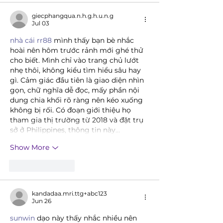
giecphangqua.n.h.g.h.u.n.g
Jul 03
nhà cái rr88
 mình thấy bạn bè nhắc 
hoài nên hôm trước rảnh mới ghé thử 
cho biết. Mình chỉ vào trang chủ lướt 
nhẹ thôi, không kiểu tìm hiểu sâu hay 
gì. Cảm giác đầu tiên là giao diện nhìn 
gọn, chữ nghĩa dễ đọc, mấy phần nội 
dung chia khối rõ ràng nên kéo xuống 
không bị rối. Có đoạn giới thiệu họ 
tham gia thị trường từ 2018 và đặt trụ 
sở ở Philippines, thông tin này…
Show More
Like
Reply
kandadaa.mri.ttg+abc123
Jun 26
sunwin
 dạo này thấy nhắc nhiều nên 