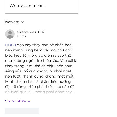
Write a comment...
In Support of the Turkey
In Support of ou
Earthquake Victims
Newest
elsiebre.we.r1.6.921
Jul 03
HD88
 dạo này thấy bạn bè nhắc hoài 
nên mình cũng bấm vào coi thử cho 
biết, kiểu tò mò giao diện ra sao thôi 
chứ không ngồi tìm hiểu sâu. Vào cái là 
thấy trang làm khá dễ chịu, nền nhìn 
sáng sủa, bố cục không bị nhồi nhét 
nên lướt nhanh cũng không mệt mắt. 
Mình thích nhất là phần điều hướng 
đặt rõ ràng, nhìn phát biết chỗ nào để 
chuyển qua lại, không phải đoán hay…
Show More
Like
Reply