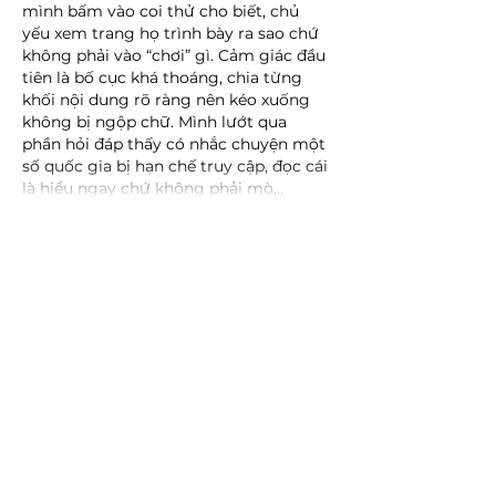
mình bấm vào coi thử cho biết, chủ 
yếu xem trang họ trình bày ra sao chứ 
không phải vào “chơi” gì. Cảm giác đầu 
tiên là bố cục khá thoáng, chia từng 
khối nội dung rõ ràng nên kéo xuống 
không bị ngộp chữ. Mình lướt qua 
phần hỏi đáp thấy có nhắc chuyện một 
số quốc gia bị hạn chế truy cập, đọc cái 
là hiểu ngay chứ không phải mò…
Show More
Like
Reply
robert50powell.9.5.8.4+abc123
Jun 22
luck8
 dạo này thấy nhiều người nhắc 
nên mình cũng bấm vào coi thử cho 
biết, kiểu tò mò giao diện ra sao thôi. 
Mình không đăng nhập hay làm gì sâu, 
chỉ lướt qua vài phút trên điện thoại. 
Cảm giác đầu tiên là trang load khá 