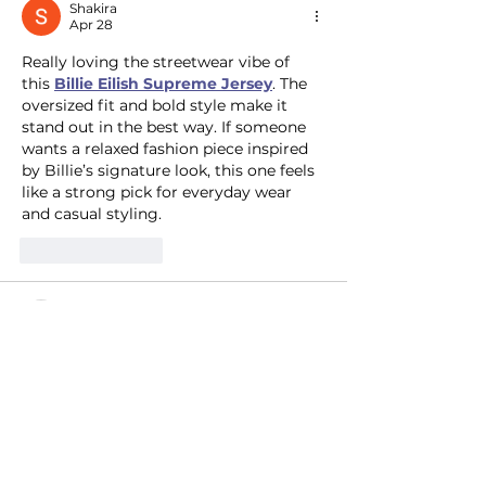
Shakira
Apr 28
Really loving the streetwear vibe of 
this 
Billie Eilish Supreme Jersey
. The 
oversized fit and bold style make it 
stand out in the best way. If someone 
wants a relaxed fashion piece inspired 
by Billie’s signature look, this one feels 
like a strong pick for everyday wear 
and casual styling.
Like
Reply
nolafo.wle156+abc123
Apr 28
https://98win79.co.com/
 mình vào thử 
cho biết vì thấy mọi người nhắc hoài, 
ai ngờ mở ra nhìn cũng dễ chịu phết. 
Trang kiểu chia bố cục rõ ràng nên 
không bị ngợp, vừa lướt là biết chỗ nào 
là thông tin mình cần. Mình hay coi 