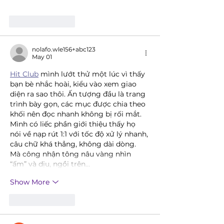
Like
Reply
nolafo.wle156+abc123
May 01
Hit Club
 mình lướt thử một lúc vì thấy 
bạn bè nhắc hoài, kiểu vào xem giao 
diện ra sao thôi. Ấn tượng đầu là trang 
trình bày gọn, các mục được chia theo 
khối nên đọc nhanh không bị rối mắt. 
Mình có liếc phần giới thiệu thấy họ 
nói về nạp rút 1:1 với tốc độ xử lý nhanh, 
câu chữ khá thẳng, không dài dòng. 
Mà công nhận tông nâu vàng nhìn 
“ấm” và dịu, ngồi trên…
Show More
Like
Reply