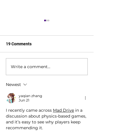
19 Comments
Write a comment...
In Support of our Veterans
Winner: Most In
Social Game of 
Newest
yaqian zhang
Jun 21
I recently came across 
Mad Drive
 in a 
discussion about physics-based games, 
and it’s easy to see why players keep 
recommending it.