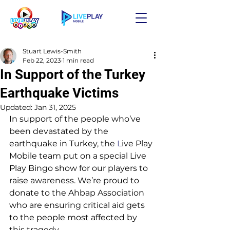
Stuart Lewis-Smith
Feb 22, 2023
1 min read
In Support of the Turkey
Earthquake Victims
Updated:
Jan 31, 2025
In support of the people who’ve 
been devastated by the 
earthquake in Turkey, the 
L
ive Play 
Mobile team put on a special Live 
Play Bingo show for our players to 
raise awareness. We’re proud to 
donate to the Ahbap Association 
who are ensuring critical aid gets 
to the people most affected by 
this tragedy. 