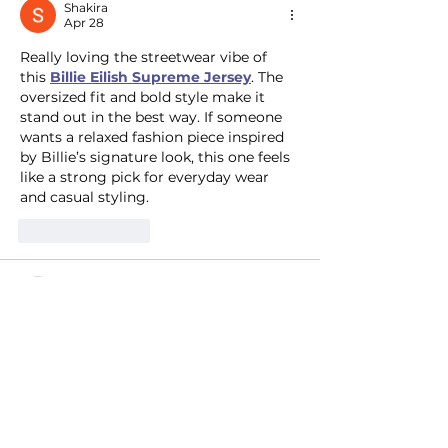
Shakira
Apr 28
Really loving the streetwear vibe of 
this 
Billie Eilish Supreme Jersey
. The 
oversized fit and bold style make it 
stand out in the best way. If someone 
wants a relaxed fashion piece inspired 
by Billie’s signature look, this one feels 
like a strong pick for everyday wear 
and casual styling.
Like
Reply
nolafo.wle156+abc123
Apr 28
https://98win79.co.com/
 mình vào thử 
cho biết vì thấy mọi người nhắc hoài, 
ai ngờ mở ra nhìn cũng dễ chịu phết. 
Trang kiểu chia bố cục rõ ràng nên 
không bị ngợp, vừa lướt là biết chỗ nào 
là thông tin mình cần. Mình hay coi 