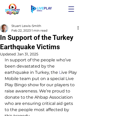
Stuart Lewis-Smith
Feb 22, 2023
1 min read
In Support of the Turkey
Earthquake Victims
Updated:
Jan 31, 2025
In support of the people who’ve 
been devastated by the 
earthquake in Turkey, the 
L
ive Play 
Mobile team put on a special Live 
Play Bingo show for our players to 
raise awareness. We’re proud to 
donate to the Ahbap Association 
who are ensuring critical aid gets 
to the people most affected by 
this tragedy. 