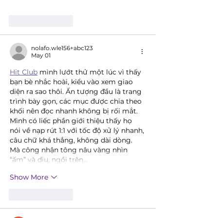
Like
Reply
nolafo.wle156+abc123
May 01
Hit Club
 mình lướt thử một lúc vì thấy 
bạn bè nhắc hoài, kiểu vào xem giao 
diện ra sao thôi. Ấn tượng đầu là trang 
trình bày gọn, các mục được chia theo 
khối nên đọc nhanh không bị rối mắt. 
Mình có liếc phần giới thiệu thấy họ 
nói về nạp rút 1:1 với tốc độ xử lý nhanh, 
câu chữ khá thẳng, không dài dòng. 
Mà công nhận tông nâu vàng nhìn 
“ấm” và dịu, ngồi trên…
Show More
Like
Reply