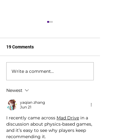
19 Comments
Write a comment...
In Support of our Veterans
Winner: Most In
Social Game of 
Newest
yaqian zhang
Jun 21
I recently came across 
Mad Drive
 in a 
discussion about physics-based games, 
and it’s easy to see why players keep 
recommending it.